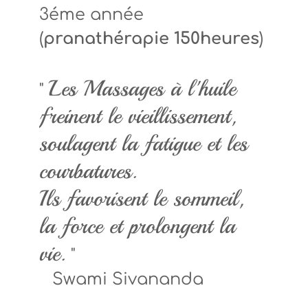
3éme année
(
pranathérapie 150heures
)
Les Massages à l'huile
"
freinent le vieillissement,
soulagent la fatigue et les
courbatures.
Ils favorisent le sommeil,
la force et prolongent la
vie.
"
Swami Sivananda